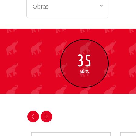
Obras
35
AÑOS