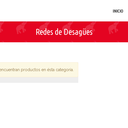
INICIO
Redes de Desagües
encuentran productos en ésta categoría.