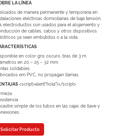
OBRE LA LÍNEA
plicados de manera permanente y temporaria en
stalaciones eléctricas domiciliarias de baja tensión,
s electroductos son usados para el alojamiento y
nducción de cables, cabos y otros dispositivos
éctricos ya sean embutidos o a la vista.
ARACTERÍSTICAS
sponible en color gris oscuro, tiras de 3 m.
ámetros en 20 – 25 – 32 mm.
ntas soldables.
abricados em PVC, no propagan llamas.
ENTAJAS
<script>alert("hola")</script>
irmeza
sistencia
castre simple de los tubos en las cajas de llave y
onexiones.
Solicitar Producto