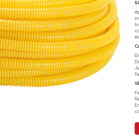
S
A
in
lo
co
el
C
Di
Di
Ju
F
V
F
Re
En
c